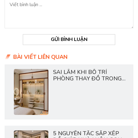
GỬI BÌNH LUẬN
BÀI VIẾT LIÊN QUAN
SAI LẦM KHI BỐ TRÍ
PHÒNG THAY ĐỒ TRONG
CHUNG CƯ
5 NGUYÊN TẮC SẮP XẾP