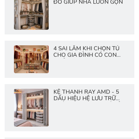
ĐỒ GIÚP NHÀ LUÔN GỌN
4 SAI LẦM KHI CHỌN TỦ
CHO GIA ĐÌNH CÓ CON
NHỎ
KỆ THANH RAY AMD - 5
DẤU HIỆU HỆ LƯU TRỮ
NHÀ BẠN ĐANG QUÁ TẢI