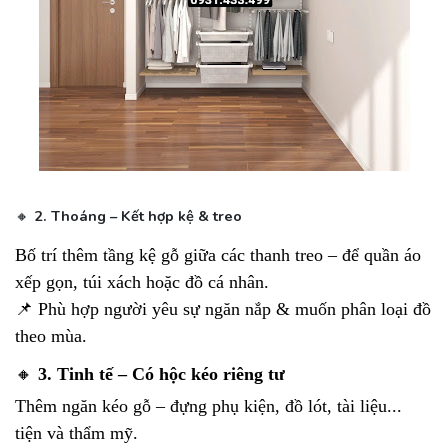
🔸
2. Thoáng – Kết hợp kệ & treo
Bố trí thêm tầng kệ gỗ giữa các thanh treo – để quần áo
xếp gọn, túi xách hoặc đồ cá nhân.
📌 Phù hợp người yêu sự ngăn nắp & muốn phân loại đồ
theo mùa.
🔸
3. Tinh tế – Có hộc kéo riêng tư
Thêm ngăn kéo gỗ – đựng phụ kiện, đồ lót, tài liệu...
tiện và thẩm mỹ.