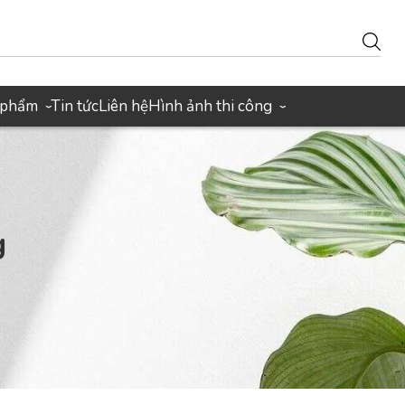
 phẩm
Tin tức
Liên hệ
Hình ảnh thi công
›
›
g