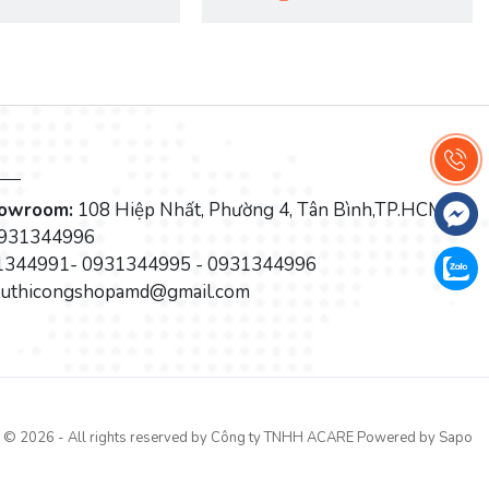
howroom:
108 Hiệp Nhất, Phường 4, Tân Bình,TP.HCM
931344996
344991- 0931344995 - 0931344996
tuthicongshopamd@gmail.com
© 2026 - All rights reserved by
Công ty TNHH ACARE
Powered by Sapo