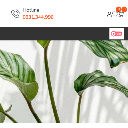
Hotline
0
0
0931.344.996