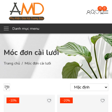
0
0
Danh mục menu
Móc đơn cài lưới
Trang chủ
Móc đơn cài lưới
-10%
-20%