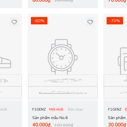
80.000₫
70.000₫
100.000₫
-60%
-70%
 nhất
F1GENZ
Mới nhất
Bán chạy
F1GENZ
Sản phẩm mẫu No.6
Sản phẩm 
40.000₫
30.000₫
100.000₫