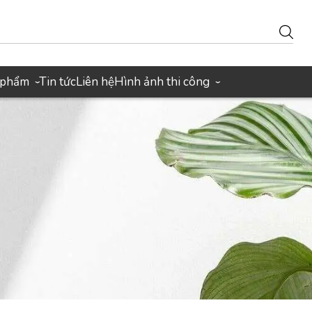
 phẩm
Tin tức
Liên hệ
Hình ảnh thi công
›
›