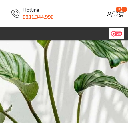
Hotline
0
0
0931.344.996