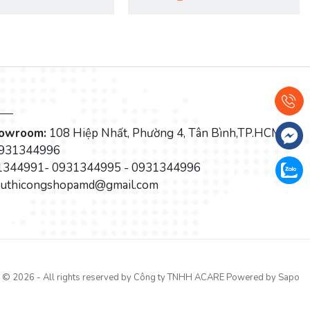
howroom:
108 Hiệp Nhất, Phường 4, Tân Bình,TP.HCM
931344996
344991- 0931344995 - 0931344996
tuthicongshopamd@gmail.com
© 2026 - All rights reserved by
Công ty TNHH ACARE
Powered by Sapo