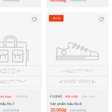
60.000₫
100.000₫
100.000₫
-80%
Bán chạy
Mới nhất
F1GENZ
Mới nhất
Bán chạy
mẫu No.7
Sản phẩm mẫu No.8
20.000₫
100.000₫
100.000₫