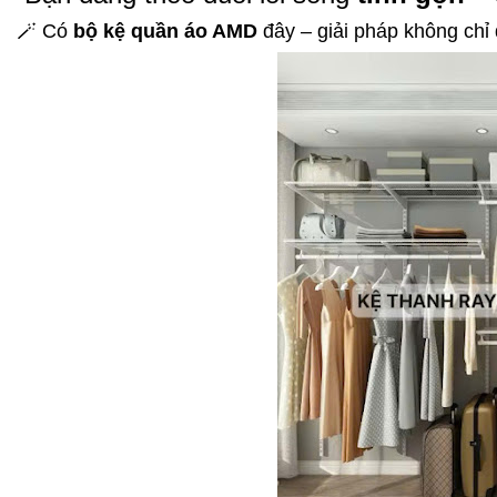
🪄 Có
bộ kệ quần áo AMD
đây – giải pháp không chỉ 