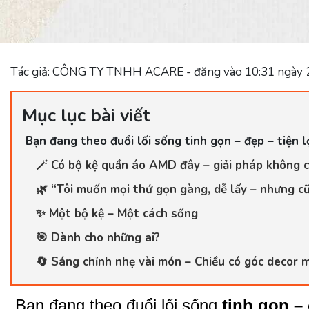
Tác giả: CÔNG TY TNHH ACARE - đăng vào 10:31 ngày 
Mục lục bài viết
Bạn đang theo đuổi lối sống tinh gọn – đẹp – tiện l
🪄 Có bộ kệ quần áo AMD đây – giải pháp không c
🌿 “Tôi muốn mọi thứ gọn gàng, dễ lấy – nhưng cũ
✨ Một bộ kệ – Một cách sống
🎯 Dành cho những ai?
🔄 Sáng chỉnh nhẹ vài món – Chiều có góc decor m
Bạn đang theo đuổi lối sống
tinh gọn – 