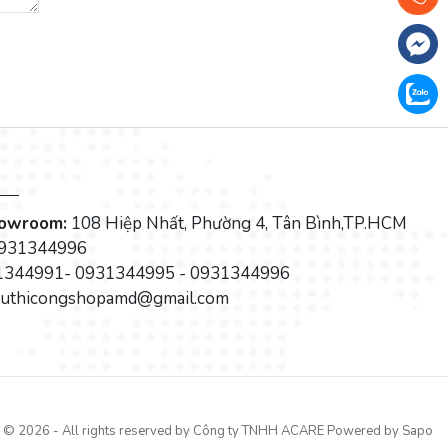
howroom:
108 Hiệp Nhất, Phường 4, Tân Bình,TP.HCM
931344996
344991- 0931344995 - 0931344996
tuthicongshopamd@gmail.com
© 2026 - All rights reserved by
Công ty TNHH ACARE
Powered by Sapo