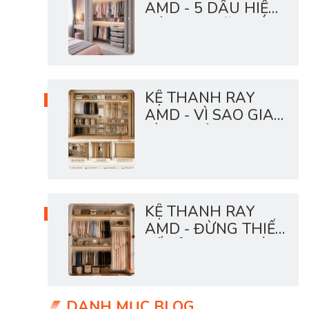
AMD - 5 DẤU HIỆU
HỆ LƯU TRỮ NHÀ
BẠN ĐANG QUÁ
TẢI
KỆ THANH RAY
AMD - VÌ SAO GIA
ĐÌNH HIỆN ĐẠI
THÍCH HỆ TỦ MỞ?
KỆ THANH RAY
AMD - ĐỪNG THIẾT
KẾ TỦ THEO THÓI
QUEN CŨ
DANH MỤC BLOG