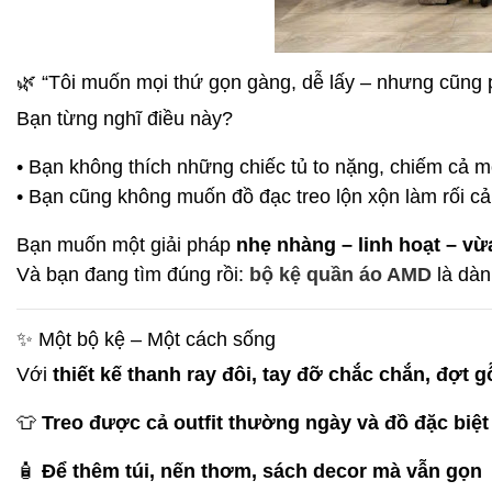
🌿 “Tôi muốn mọi thứ gọn gàng, dễ lấy – nhưng cũng 
Bạn từng nghĩ điều này?
• Bạn không thích những chiếc tủ to nặng, chiếm cả m
• Bạn cũng không muốn đồ đạc treo lộn xộn làm rối cả
Bạn muốn một giải pháp
nhẹ nhàng – linh hoạt – vừ
Và bạn đang tìm đúng rồi:
bộ kệ quần áo AMD
là dàn
✨ Một bộ kệ – Một cách sống
Với
thiết kế thanh ray đôi, tay đỡ chắc chắn, đợt gỗ
👕
Treo được cả outfit thường ngày và đồ đặc biệt
🧴
Để thêm túi, nến thơm, sách decor mà vẫn gọn