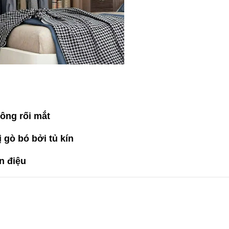
hông rối mắt
 gò bó bởi tủ kín
n điệu