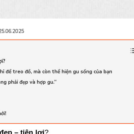
25.06.2025
ợi?
hỉ để treo đồ, mà còn thể hiện gu sống của bạn
ng phải đẹp và hợp gu.”
ới!
đẹp – tiện lợi
?