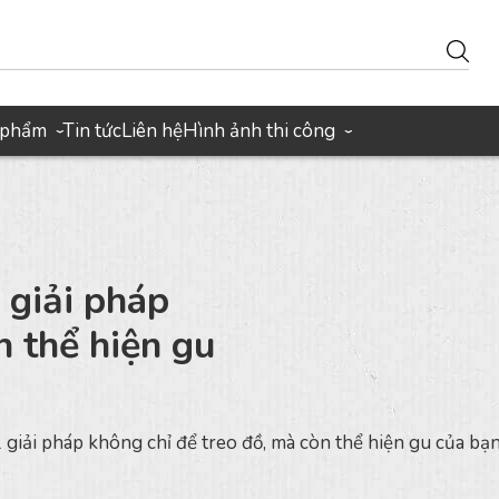
 phẩm
Tin tức
Liên hệ
Hình ảnh thi công
›
›
 giải pháp
n thể hiện gu
giải pháp không chỉ để treo đồ, mà còn thể hiện gu của bạ