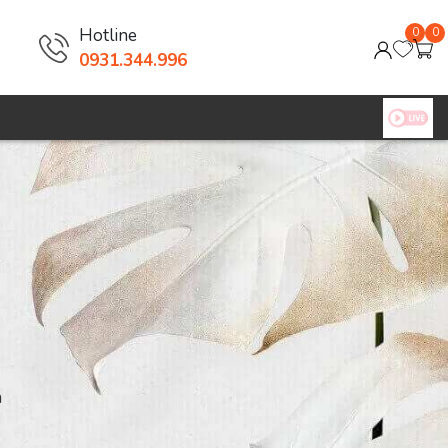
Hotline
0
0
0931.344.996
n