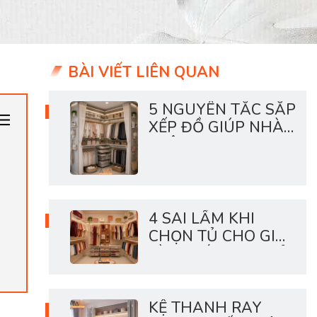
BÀI VIẾT LIÊN QUAN
5 NGUYÊN TẮC SẮP
XẾP ĐỒ GIÚP NHÀ
LUÔN GỌN
4 SAI LẦM KHI
CHỌN TỦ CHO GIA
ĐÌNH CÓ CON NHỎ
KỆ THANH RAY