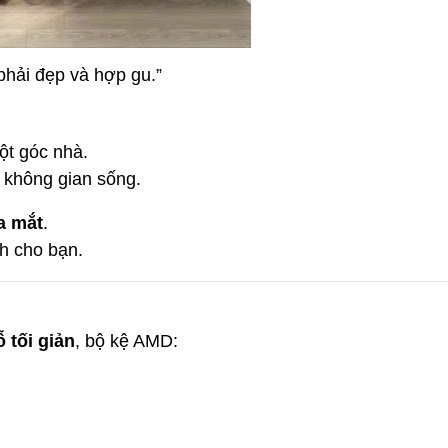
phải đẹp và hợp gu.”
ột góc nhà.
 không gian sống.
a mắt
.
h cho bạn.
 tối giản
, bộ kệ AMD: