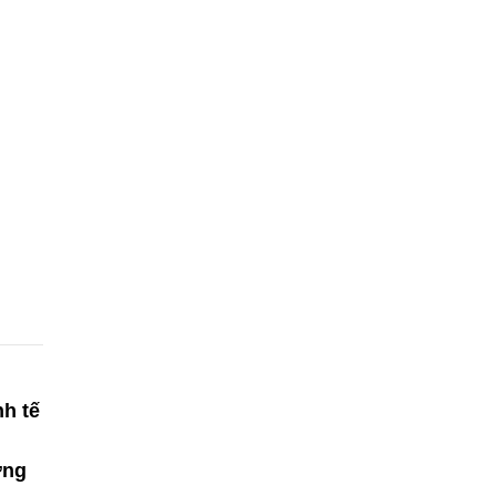
nh tế
ởng