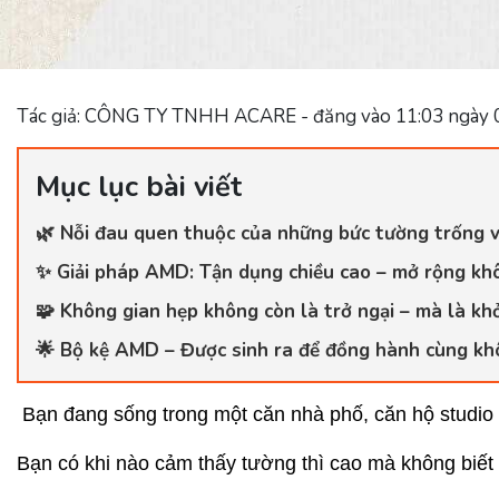
Tác giả: CÔNG TY TNHH ACARE - đăng vào 11:03 ngày 
Mục lục bài viết
🌿 Nỗi đau quen thuộc của những bức tường trống 
✨ Giải pháp AMD: Tận dụng chiều cao – mở rộng kh
🧩 Không gian hẹp không còn là trở ngại – mà là kh
🌟 Bộ kệ AMD – Được sinh ra để đồng hành cùng khô
Bạn đang sống trong một căn nhà phố, căn hộ studio
Bạn có khi nào cảm thấy tường thì cao mà không biết t