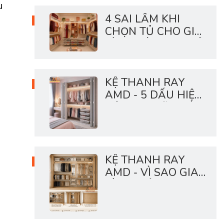
u
4 SAI LẦM KHI
CHỌN TỦ CHO GIA
ĐÌNH CÓ CON NHỎ
KỆ THANH RAY
AMD - 5 DẤU HIỆU
HỆ LƯU TRỮ NHÀ
BẠN ĐANG QUÁ
TẢI
KỆ THANH RAY
AMD - VÌ SAO GIA
ĐÌNH HIỆN ĐẠI
THÍCH HỆ TỦ MỞ?