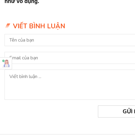
như vô dụng.
VIẾT BÌNH LUẬN
GỬI