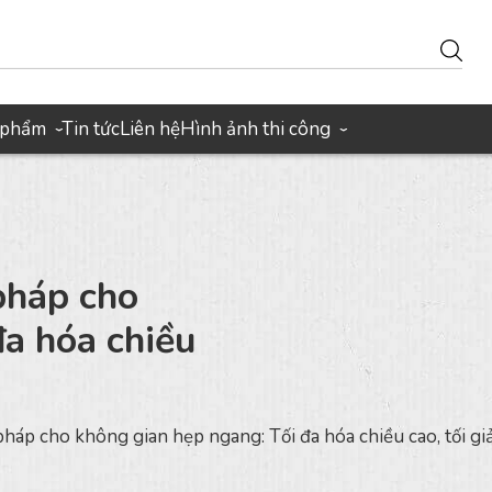
 phẩm
Tin tức
Liên hệ
Hình ảnh thi công
›
›
pháp cho
đa hóa chiều
háp cho không gian hẹp ngang: Tối đa hóa chiều cao, tối g