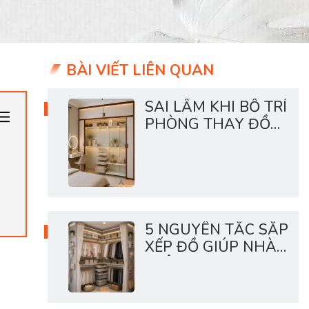
BÀI VIẾT LIÊN QUAN
SAI LẦM KHI BỐ TRÍ
PHÒNG THAY ĐỒ
TRONG CHUNG CƯ
5 NGUYÊN TẮC SẮP
XẾP ĐỒ GIÚP NHÀ
LUÔN GỌN