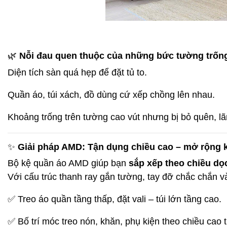
🌿
Nỗi đau quen thuộc của những bức tường trống
Diện tích sàn quá hẹp để đặt tủ to.
Quần áo, túi xách, đồ dùng cứ xếp chồng lên nhau.
Khoảng trống trên tường cao vút nhưng bị bỏ quên, lã
✨
Giải pháp AMD: Tận dụng chiều cao – mở rộng 
Bộ kệ quần áo AMD giúp bạn
sắp xếp theo chiều dọ
Với cấu trúc thanh ray gắn tường, tay đỡ chắc chắn và
✅ Treo áo quần tầng thấp, đặt vali – túi lớn tầng cao.
✅ Bố trí móc treo nón, khăn, phụ kiện theo chiều cao t