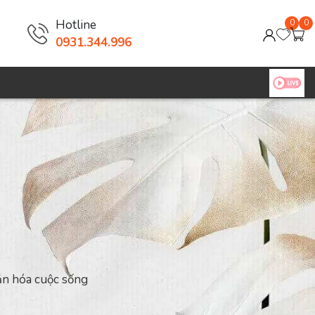
Hotline
0
0
0931.344.996
iản hóa cuộc sống