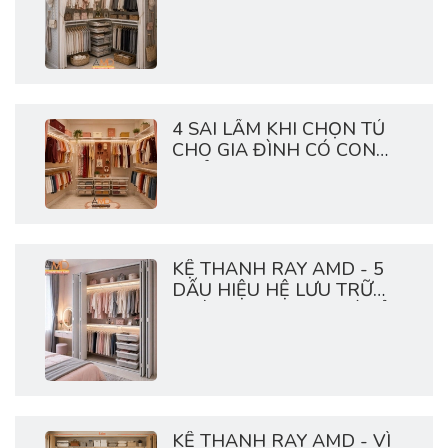
4 SAI LẦM KHI CHỌN TỦ
CHO GIA ĐÌNH CÓ CON
NHỎ
KỆ THANH RAY AMD - 5
DẤU HIỆU HỆ LƯU TRỮ
NHÀ BẠN ĐANG QUÁ TẢI
KỆ THANH RAY AMD - VÌ