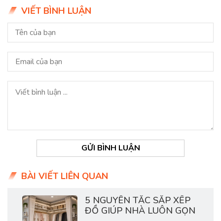
VIẾT BÌNH LUẬN
GỬI BÌNH LUẬN
BÀI VIẾT LIÊN QUAN
5 NGUYÊN TẮC SẮP XẾP
ĐỒ GIÚP NHÀ LUÔN GỌN