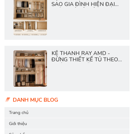
SAO GIA ĐÌNH HIỆN ĐẠI
THÍCH HỆ TỦ MỞ?
KỆ THANH RAY AMD -
ĐỪNG THIẾT KẾ TỦ THEO
THÓI QUEN CŨ
DANH MỤC BLOG
Trang chủ
Giới thiệu