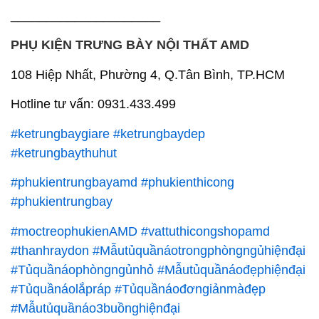
_____________________
PHỤ KIỆN TRƯNG BÀY NỘI THẤT AMD
108 Hiệp Nhất, Phường 4, Q.Tân Bình, TP.HCM
Hotline tư vấn: 0931.433.499
#ketrungbaygiare
#ketrungbaydep
#ketrungbaythuhut
#phukientrungbayamd
#phukienthicong
#phukientrungbay
#moctreophukienAMD
#vattuthicongshopamd
#thanhraydon
#Mẫutủquầnáotrongphòngngủhiệnđại
#Tủquầnáophòngngủnhỏ
#Mẫutủquầnáođẹphiệnđại
#Tủquầnáolắpráp
#Tủquầnáođơngiảnmàđẹp
#Mẫutủquầnáo3buồnghiệnđại