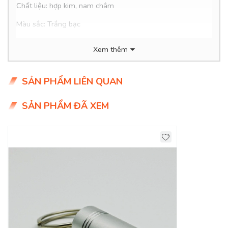
Chất liệu: hợp kim, nam châm
Màu sắc: Trắng bạc
Kích thước: cao 50mm
Xem thêm
Chức năng: Chìa khóa từ mở các loại
khóa chặn chống
trộm
B5112
SẢN PHẨM LIÊN QUAN
SẢN PHẨM ĐÃ XEM