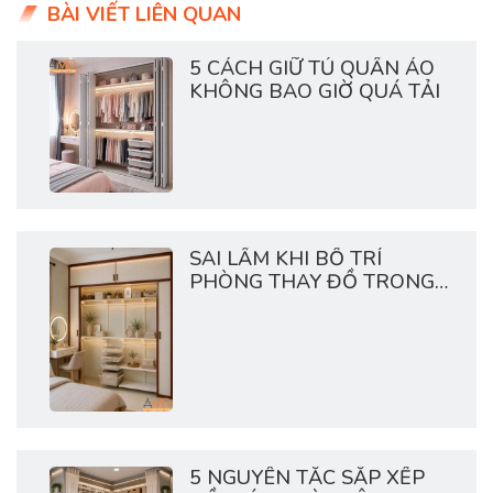
BÀI VIẾT LIÊN QUAN
5 CÁCH GIỮ TỦ QUẦN ÁO
KHÔNG BAO GIỜ QUÁ TẢI
SAI LẦM KHI BỐ TRÍ
PHÒNG THAY ĐỒ TRONG
CHUNG CƯ
5 NGUYÊN TẮC SẮP XẾP