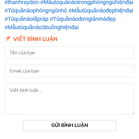
#thanhraydon
#Mẫutủquầnáotrongphòngngủhiệnđại
#Tủquầnáophòngngủnhỏ
#Mẫutủquầnáođẹphiệnđại
#Tủquầnáolắpráp
#Tủquầnáođơngiảnmàđẹp
#Mẫutủquầnáo3buồnghiệnđại
VIẾT BÌNH LUẬN
GỬI BÌNH LUẬN