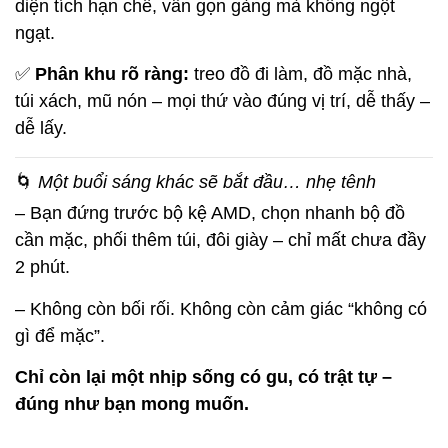
diện tích hạn chế, vẫn gọn gàng mà không ngột
ngạt.
✅
Phân khu rõ ràng:
treo đồ đi làm, đồ mặc nhà,
túi xách, mũ nón – mọi thứ vào đúng vị trí, dễ thấy –
dễ lấy.
🌀
Một buổi sáng khác sẽ bắt đầu… nhẹ tênh
– Bạn đứng trước bộ kệ AMD, chọn nhanh bộ đồ
cần mặc, phối thêm túi, đôi giày – chỉ mất chưa đầy
2 phút.
– Không còn bối rối. Không còn cảm giác “không có
gì để mặc”.
Chỉ còn lại một nhịp sống có gu, có trật tự –
đúng như bạn mong muốn.