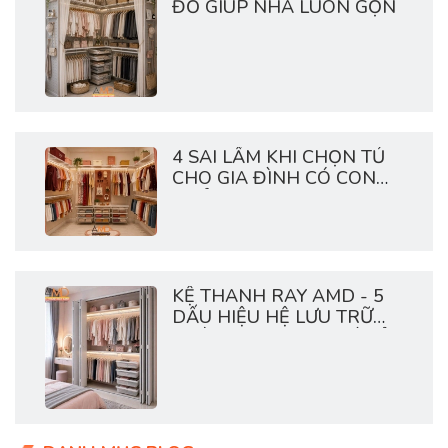
ĐỒ GIÚP NHÀ LUÔN GỌN
4 SAI LẦM KHI CHỌN TỦ
CHO GIA ĐÌNH CÓ CON
NHỎ
KỆ THANH RAY AMD - 5
DẤU HIỆU HỆ LƯU TRỮ
NHÀ BẠN ĐANG QUÁ TẢI