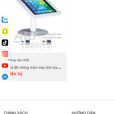
Đang cập nhật
Giá đỡ chống trộm máy tính bảng
Liên hệ
trên bàn X2201-FSB
CHÍNH SÁCH
HƯỚNG DẪN