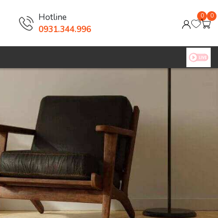
Hotline
0
0
0931.344.996