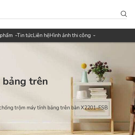
 phẩm
Tin tức
Liên hệ
Hình ảnh thi công
›
›
 bảng trên
 chống trộm máy tính bảng trên bàn X2201-FSB