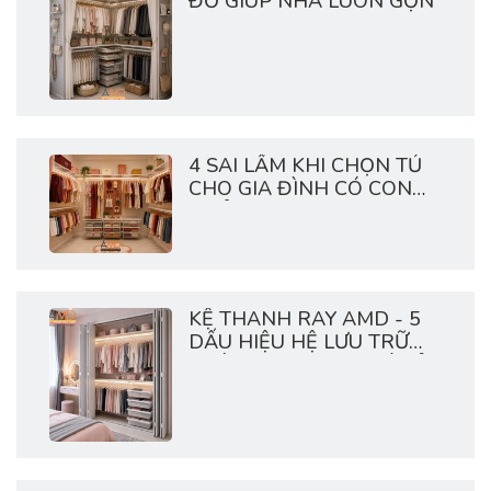
ĐỒ GIÚP NHÀ LUÔN GỌN
4 SAI LẦM KHI CHỌN TỦ
CHO GIA ĐÌNH CÓ CON
NHỎ
KỆ THANH RAY AMD - 5
DẤU HIỆU HỆ LƯU TRỮ
NHÀ BẠN ĐANG QUÁ TẢI