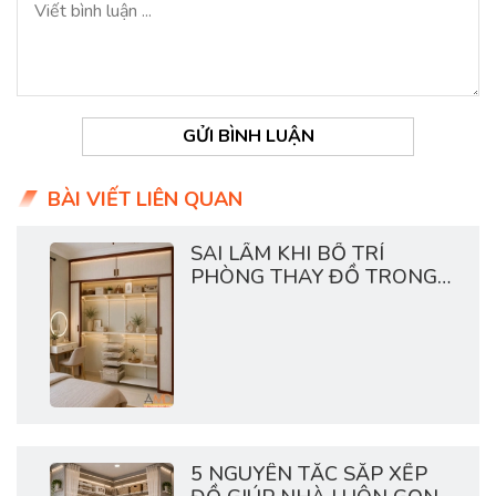
GỬI BÌNH LUẬN
BÀI VIẾT LIÊN QUAN
SAI LẦM KHI BỐ TRÍ
PHÒNG THAY ĐỒ TRONG
CHUNG CƯ
5 NGUYÊN TẮC SẮP XẾP