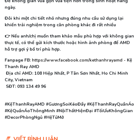
Để không gian vừa gọn vừa tiện hơn trong sinh hoạt hàng
ngày.
Đôi khi một chi tiết nhỏ nhưng đúng nhu cầu sử dụng lại
khiến trải nghiệm trong căn phòng khác đi rất nhiều
👉 Nếu anh/chị muốn tham khảo mẫu phù hợp với không gian
thực tế, có thể gửi kích thước hoặc hình ảnh phòng để AMD
hỗ trợ gợi ý bố trí phù hợp.
Fanpage FB:
https://www.facebook.com/kethanhrayamd
- Kệ
Thanh Ray AMD
Địa chỉ AMD: 108 Hiệp Nhất, P Tân Sơn Nhất, Ho Chi Minh
City, Vietnam
SĐT: 093 134 49 96
#KệThanhRayAMD #GươngSoiKéoĐẩy #KệThanhRayQuầnÁo
#KệQuầnÁoThôngMinh #NộiThấtHiệnĐại #TốiƯuKhôngGian
#DecorPhòngNgủ #HệTủMở
VIẾT BÌNH LUẬN