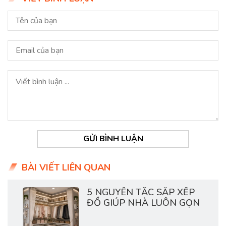
GỬI BÌNH LUẬN
BÀI VIẾT LIÊN QUAN
5 NGUYÊN TẮC SẮP XẾP
ĐỒ GIÚP NHÀ LUÔN GỌN