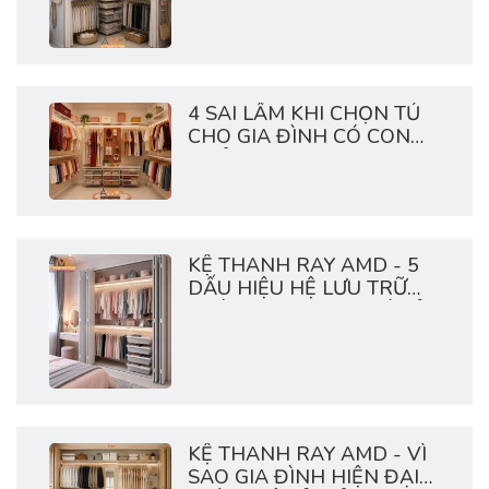
4 SAI LẦM KHI CHỌN TỦ
CHO GIA ĐÌNH CÓ CON
NHỎ
KỆ THANH RAY AMD - 5
DẤU HIỆU HỆ LƯU TRỮ
NHÀ BẠN ĐANG QUÁ TẢI
KỆ THANH RAY AMD - VÌ
SAO GIA ĐÌNH HIỆN ĐẠI