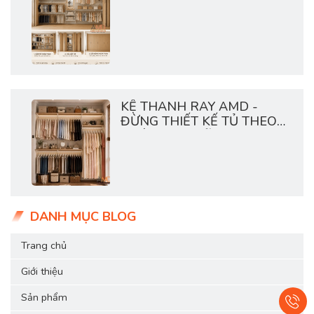
THÍCH HỆ TỦ MỞ?
KỆ THANH RAY AMD -
ĐỪNG THIẾT KẾ TỦ THEO
THÓI QUEN CŨ
DANH MỤC BLOG
Trang chủ
Giới thiệu
Sản phẩm
›