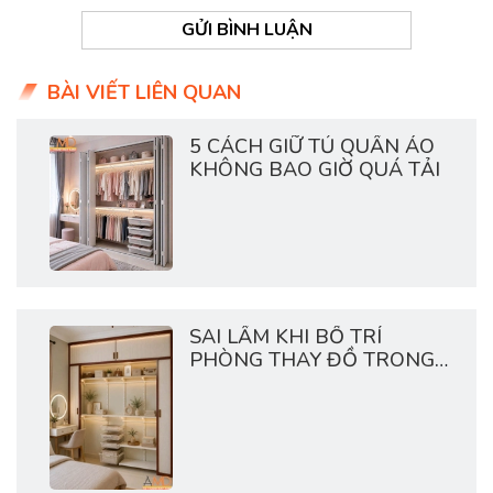
GỬI BÌNH LUẬN
BÀI VIẾT LIÊN QUAN
5 CÁCH GIỮ TỦ QUẦN ÁO
KHÔNG BAO GIỜ QUÁ TẢI
SAI LẦM KHI BỐ TRÍ
PHÒNG THAY ĐỒ TRONG
CHUNG CƯ