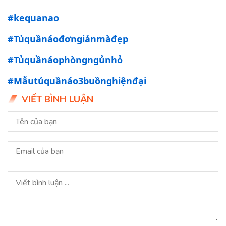
#kequanao
#Tủquầnáođơngiảnmàđẹp
#Tủquầnáophòngngủnhỏ
#Mẫutủquầnáo3buồnghiệnđại
VIẾT BÌNH LUẬN