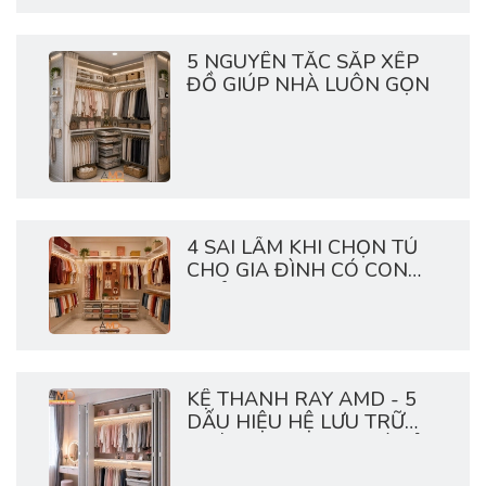
5 NGUYÊN TẮC SẮP XẾP
ĐỒ GIÚP NHÀ LUÔN GỌN
4 SAI LẦM KHI CHỌN TỦ
CHO GIA ĐÌNH CÓ CON
NHỎ
KỆ THANH RAY AMD - 5
DẤU HIỆU HỆ LƯU TRỮ
NHÀ BẠN ĐANG QUÁ TẢI