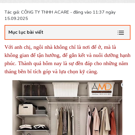
Tác giả: CÔNG TY TNHH ACARE - đăng vào 11:37 ngày
15.09.2025
Mục lục bài viết
Với anh chị, ngôi nhà không chỉ là nơi để ở, mà là
không gian để tận hưởng, để gắn kết và nuôi dưỡng hạnh
phúc. Thành quả hôm nay là sự đền đáp cho những năm
tháng bền
bỉ tích góp và lựa chọn kỹ càng.