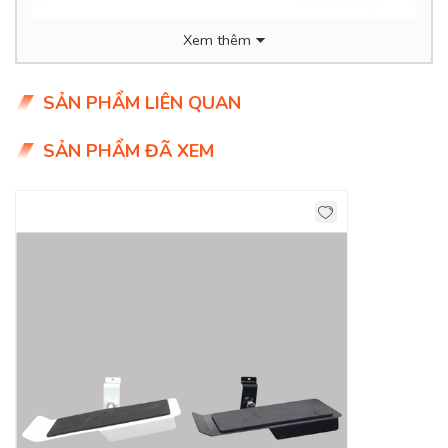
Xem thêm
SẢN PHẨM LIÊN QUAN
SẢN PHẨM ĐÃ XEM
-
Chức năng:
sử dụng trong trưng bày giày dép trong cửa
hàng thời trang; hoặc trưng bày phụ kiện; .... các sản phẩm
tương tự. Đế để giày có thế xoay, thay đổi góc độ trưng