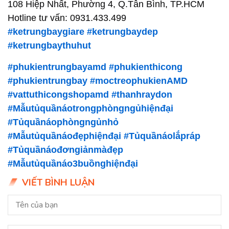
108 Hiệp Nhất, Phường 4, Q.Tân Bình, TP.HCM
Hotline tư vấn: 0931.433.499
#ketrungbaygiare
#ketrungbaydep
#ketrungbaythuhut
#phukientrungbayamd
#phukienthicong
#phukientrungbay
#moctreophukienAMD
#vattuthicongshopamd
#thanhraydon
#Mẫutủquầnáotrongphòngngủhiệnđại
#Tủquầnáophòngngủnhỏ
#Mẫutủquầnáođẹphiệnđại
#Tủquầnáolắpráp
#Tủquầnáođơngiảnmàđẹp
#Mẫutủquầnáo3buồnghiệnđại
VIẾT BÌNH LUẬN