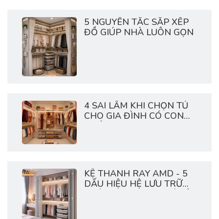
5 NGUYÊN TẮC SẮP XẾP
ĐỒ GIÚP NHÀ LUÔN GỌN
4 SAI LẦM KHI CHỌN TỦ
CHO GIA ĐÌNH CÓ CON
NHỎ
KỆ THANH RAY AMD - 5
DẤU HIỆU HỆ LƯU TRỮ
NHÀ BẠN ĐANG QUÁ TẢI