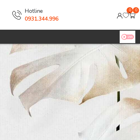
Hotline
0
0
0931.344.996