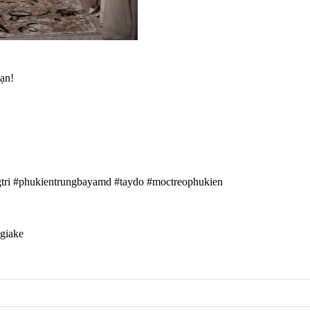
ạn!
tri
#phukientrungbayamd
#taydo
#moctreophukien
giake