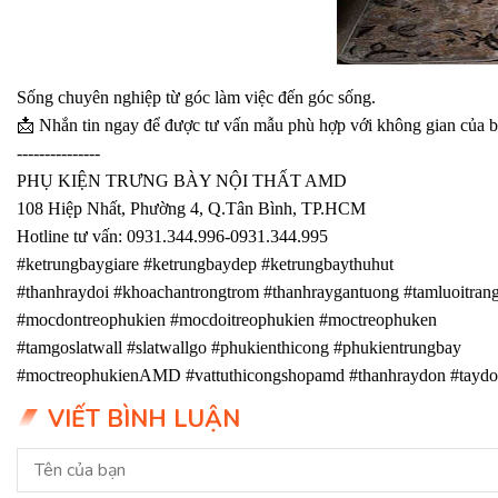
Sống chuyên nghiệp từ góc làm việc đến góc sống.
📩
Nhắn tin ngay để được tư vấn mẫu phù hợp với không gian của b
---------------
PHỤ KIỆN TRƯNG BÀY NỘI THẤT AMD
108 Hiệp Nhất, Phường 4, Q.Tân Bình, TP.HCM
Hotline tư vấn: 0931.344.996-0931.344.995
#ketrungbaygiare
#ketrungbaydep
#ketrungbaythuhut
#thanhraydoi
#khoachantrongtrom
#thanhraygantuong
#tamluoitrang
#mocdontreophukien
#mocdoitreophukien
#moctreophuken
#tamgoslatwall
#slatwallgo
#phukienthicong
#phukientrungbay
#moctreophukienAMD
#vattuthicongshopamd
#thanhraydon
#taydo
VIẾT BÌNH LUẬN