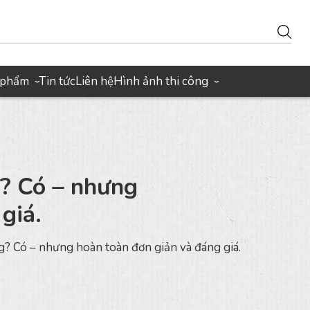
 phẩm
Tin tức
Liên hệ
Hình ảnh thi công
›
›
? Có – nhưng
giá.
? Có – nhưng hoàn toàn đơn giản và đáng giá.