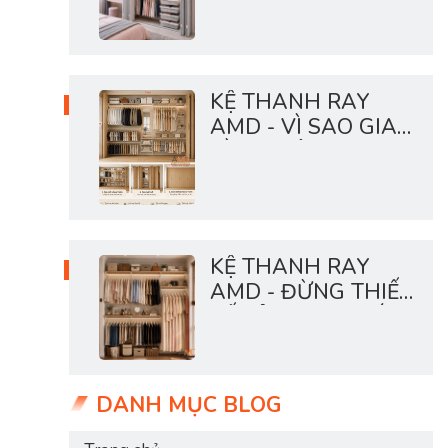
BẠN ĐANG QUÁ
TẢI
KỆ THANH RAY
AMD - VÌ SAO GIA
ĐÌNH HIỆN ĐẠI
THÍCH HỆ TỦ MỞ?
KỆ THANH RAY
AMD - ĐỪNG THIẾT
KẾ TỦ THEO THÓI
QUEN CŨ
DANH MỤC BLOG