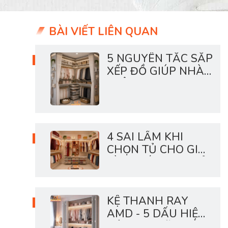
BÀI VIẾT LIÊN QUAN
5 NGUYÊN TẮC SẮP
XẾP ĐỒ GIÚP NHÀ
LUÔN GỌN
4 SAI LẦM KHI
CHỌN TỦ CHO GIA
ĐÌNH CÓ CON NHỎ
KỆ THANH RAY
AMD - 5 DẤU HIỆU
HỆ LƯU TRỮ NHÀ