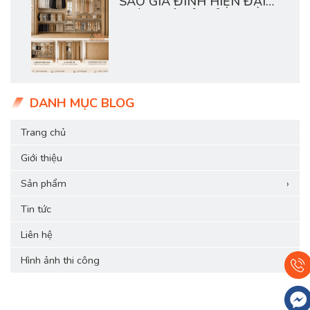
SAO GIA ĐÌNH HIỆN ĐẠI
THÍCH HỆ TỦ MỞ?
DANH MỤC BLOG
Trang chủ
Giới thiệu
Sản phẩm
›
Tin tức
Liên hệ
Hình ảnh thi công
›