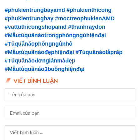
#phukientrungbayamd
#phukienthicong
#phukientrungbay
#moctreophukienAMD
#vattuthicongshopamd
#thanhraydon
#Mẫutủquầnáotrongphòngngủhiệnđại
#Tủquầnáophòngngủnhỏ
#Mẫutủquầnáođẹphiệnđại
#Tủquầnáolắpráp
#Tủquầnáođơngiảnmàđẹp
#Mẫutủquầnáo3buồnghiệnđại
VIẾT BÌNH LUẬN