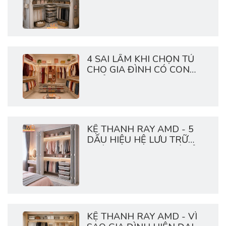
4 SAI LẦM KHI CHỌN TỦ
CHO GIA ĐÌNH CÓ CON
NHỎ
KỆ THANH RAY AMD - 5
DẤU HIỆU HỆ LƯU TRỮ
NHÀ BẠN ĐANG QUÁ TẢI
KỆ THANH RAY AMD - VÌ