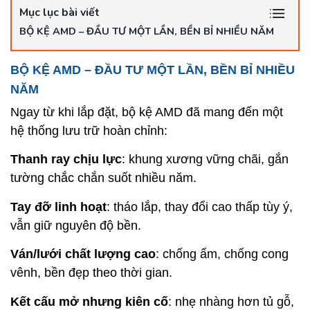
Mục lục bài viết
BỘ KỆ AMD – ĐẦU TƯ MỘT LẦN, BỀN BỈ NHIỀU NĂM
BỘ KỆ AMD – ĐẦU TƯ MỘT LẦN, BỀN BỈ NHIỀU
NĂM
Ngay từ khi lắp đặt, bộ kệ AMD đã mang đến một
hệ thống lưu trữ hoàn chỉnh:
Thanh ray chịu lực
: khung xương vững chãi, gắn
tường chắc chắn suốt nhiều năm.
Tay đỡ linh hoạt
: tháo lắp, thay đổi cao thấp tùy ý,
vẫn giữ nguyên độ bền.
Ván/lưới chất lượng cao
: chống ẩm, chống cong
vênh, bền đẹp theo thời gian.
Kết cấu mở nhưng kiên cố
: nhẹ nhàng hơn tủ gỗ,