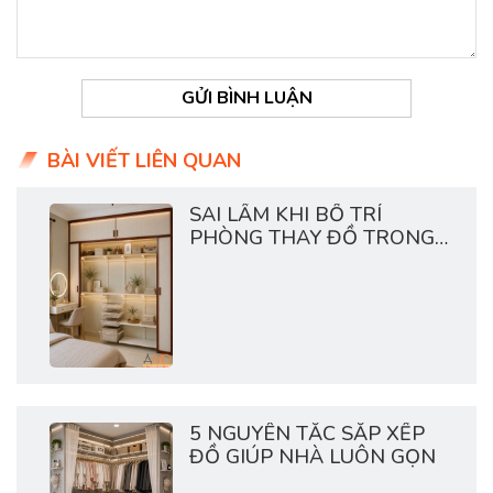
GỬI BÌNH LUẬN
BÀI VIẾT LIÊN QUAN
SAI LẦM KHI BỐ TRÍ
PHÒNG THAY ĐỒ TRONG
CHUNG CƯ
5 NGUYÊN TẮC SẮP XẾP
ĐỒ GIÚP NHÀ LUÔN GỌN