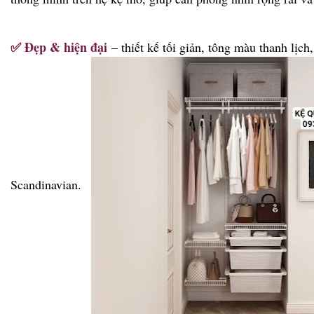
✅ Đẹp & hiện đại
– thiết kế tối giản, tông màu thanh lịc
Scandinavian.