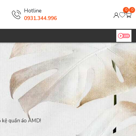
Hotline
0
0
0931.344.996
bộ kệ quần áo AMD!