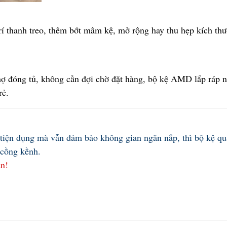
rí thanh treo, thêm bớt mâm kệ, mở rộng hay thu hẹp kích th
hợ đóng tủ, không cần đợi chờ đặt hàng, bộ kệ AMD lắp ráp 
rẻ.
 tiện dụng mà vẫn đảm bảo không gian ngăn nắp, thì bộ kệ qu
 cồng kềnh.
ạn!