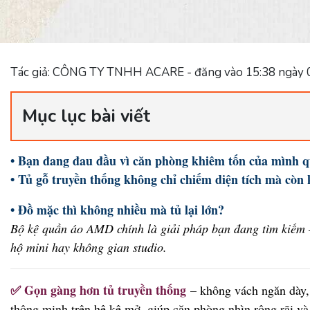
Tác giả: CÔNG TY TNHH ACARE - đăng vào 15:38 ngày 
Mục lục bài viết
• Bạn đang đau đầu vì căn phòng khiêm tốn của mình qu
• Tủ gỗ truyền thống không chỉ chiếm diện tích mà còn 
• Đồ mặc thì không nhiều mà tủ lại lớn?
Bộ kệ quần áo AMD chính là giải pháp bạn đang tìm kiếm – 
hộ mini hay không gian studio.
✅ Gọn gàng hơn tủ truyền thống
– không vách ngăn dày, 
thông minh trên hệ kệ mở, giúp căn phòng nhìn rộng rãi và 