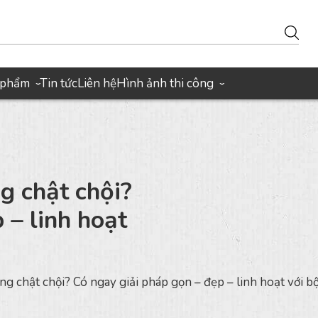
 phẩm
Tin tức
Liên hệ
Hình ảnh thi công
›
›
g chật chội?
 – linh hoạt
g chật chội? Có ngay giải pháp gọn – đẹp – linh hoạt với 