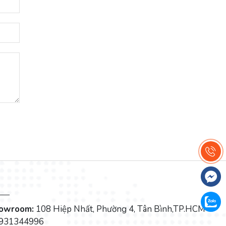
howroom:
108 Hiệp Nhất, Phường 4, Tân Bình,TP.HCM
931344996