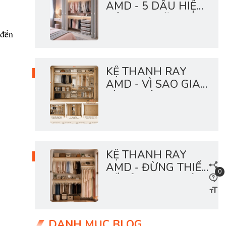
AMD - 5 DẤU HIỆU
HỆ LƯU TRỮ NHÀ
BẠN ĐANG QUÁ
 đến
TẢI
KỆ THANH RAY
AMD - VÌ SAO GIA
ĐÌNH HIỆN ĐẠI
THÍCH HỆ TỦ MỞ?
KỆ THANH RAY
AMD - ĐỪNG THIẾT
0
KẾ TỦ THEO THÓI
QUEN CŨ
DANH MỤC BLOG