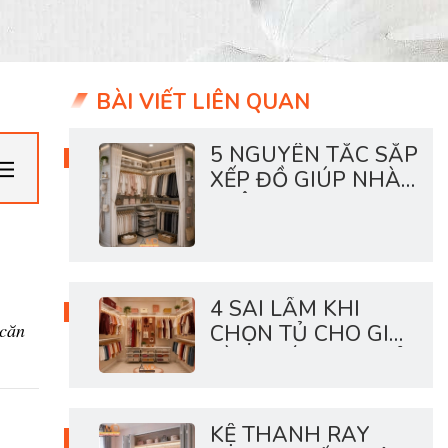
BÀI VIẾT LIÊN QUAN
5 NGUYÊN TẮC SẮP
XẾP ĐỒ GIÚP NHÀ
LUÔN GỌN
4 SAI LẦM KHI
 căn
CHỌN TỦ CHO GIA
ĐÌNH CÓ CON NHỎ
KỆ THANH RAY