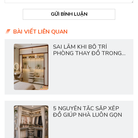
GỬI BÌNH LUẬN
BÀI VIẾT LIÊN QUAN
SAI LẦM KHI BỐ TRÍ
PHÒNG THAY ĐỒ TRONG
CHUNG CƯ
5 NGUYÊN TẮC SẮP XẾP
ĐỒ GIÚP NHÀ LUÔN GỌN