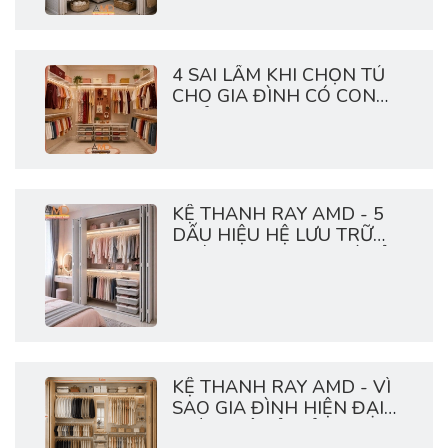
4 SAI LẦM KHI CHỌN TỦ
CHO GIA ĐÌNH CÓ CON
NHỎ
KỆ THANH RAY AMD - 5
DẤU HIỆU HỆ LƯU TRỮ
NHÀ BẠN ĐANG QUÁ TẢI
KỆ THANH RAY AMD - VÌ
SAO GIA ĐÌNH HIỆN ĐẠI
THÍCH HỆ TỦ MỞ?