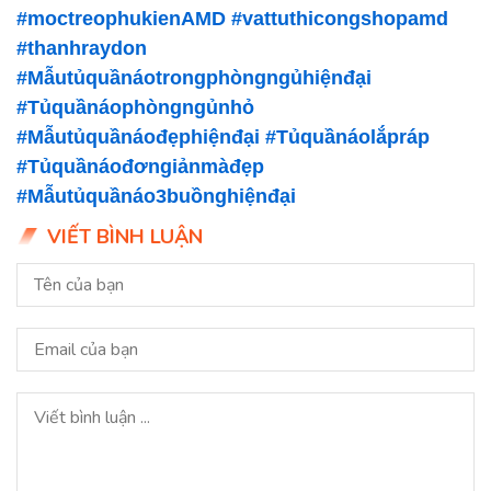
#moctreophukienAMD
#vattuthicongshopamd
#thanhraydon
#Mẫutủquầnáotrongphòngngủhiệnđại
#Tủquầnáophòngngủnhỏ
#Mẫutủquầnáođẹphiệnđại
#Tủquầnáolắpráp
#Tủquầnáođơngiảnmàđẹp
#Mẫutủquầnáo3buồnghiệnđại
VIẾT BÌNH LUẬN