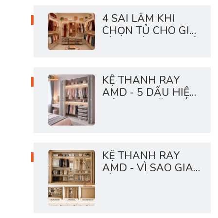
4 SAI LẦM KHI
CHỌN TỦ CHO GIA
ĐÌNH CÓ CON NHỎ
KỆ THANH RAY
AMD - 5 DẤU HIỆU
HỆ LƯU TRỮ NHÀ
BẠN ĐANG QUÁ
TẢI
KỆ THANH RAY
AMD - VÌ SAO GIA
ĐÌNH HIỆN ĐẠI
THÍCH HỆ TỦ MỞ?