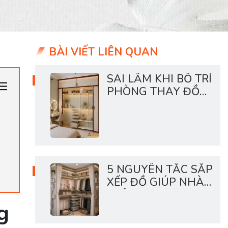
BÀI VIẾT LIÊN QUAN
SAI LẦM KHI BỐ TRÍ
PHÒNG THAY ĐỒ
TRONG CHUNG CƯ
5 NGUYÊN TẮC SẮP
XẾP ĐỒ GIÚP NHÀ
LUÔN GỌN
g