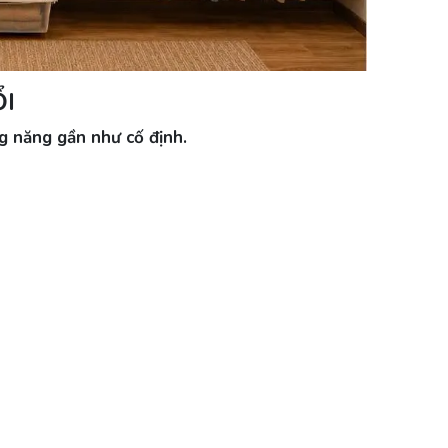
ỔI
g năng gần như cố định.