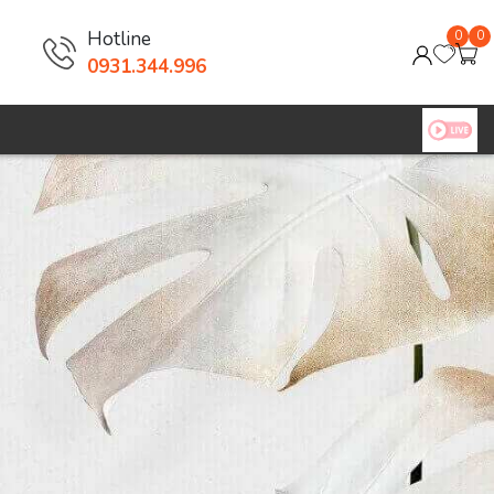
Hotline
0
0
0931.344.996