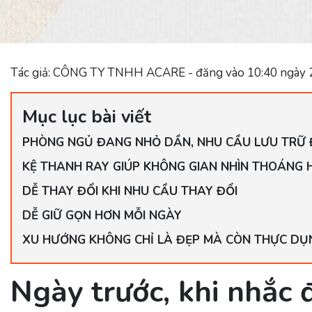
Tác giả: CÔNG TY TNHH ACARE - đăng vào 10:40 ngày 
Mục lục bài viết
PHÒNG NGỦ ĐANG NHỎ DẦN, NHU CẦU LƯU TRỮ 
KỆ THANH RAY GIÚP KHÔNG GIAN NHÌN THOÁNG 
DỄ THAY ĐỔI KHI NHU CẦU THAY ĐỔI
DỄ GIỮ GỌN HƠN MỖI NGÀY
XU HƯỚNG KHÔNG CHỈ LÀ ĐẸP MÀ CÒN THỰC DỤ
Ngày trước, khi nhắc 