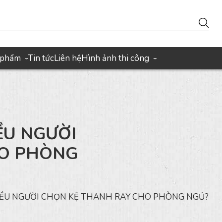
 phẩm
Tin tức
Liên hệ
Hình ảnh thi công
›
›
ỀU NGƯỜI
HO PHÒNG
IỀU NGƯỜI CHỌN KỆ THANH RAY CHO PHÒNG NGỦ?