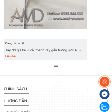
2. Điểm ưu việt của sản phẩm
- Chắn chắc, tiết kiệm vật tư, chi phí . Công năng trong sử
dụng
- Thẩm mỹ hơn.
Đang cập nhật
Tay đỡ giá kệ U cài thanh ray gắn tường AMD-
M111
Liên hệ
CHÍNH SÁCH
HƯỚNG DẪN