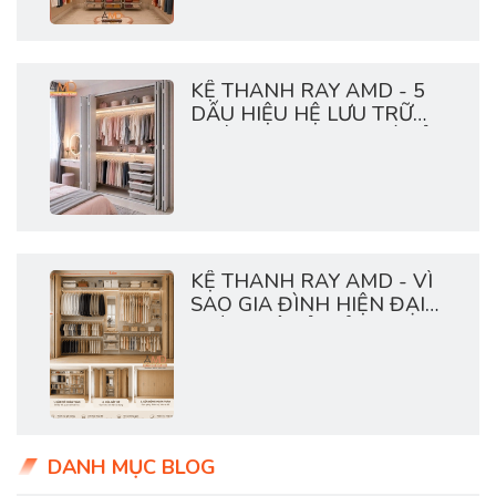
KỆ THANH RAY AMD - 5
DẤU HIỆU HỆ LƯU TRỮ
NHÀ BẠN ĐANG QUÁ TẢI
KỆ THANH RAY AMD - VÌ
SAO GIA ĐÌNH HIỆN ĐẠI
THÍCH HỆ TỦ MỞ?
DANH MỤC BLOG