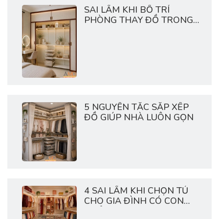
SAI LẦM KHI BỐ TRÍ
PHÒNG THAY ĐỒ TRONG
CHUNG CƯ
5 NGUYÊN TẮC SẮP XẾP
ĐỒ GIÚP NHÀ LUÔN GỌN
4 SAI LẦM KHI CHỌN TỦ
CHO GIA ĐÌNH CÓ CON
NHỎ