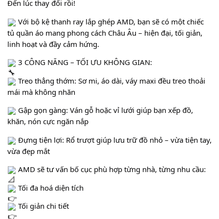
Đến lúc thay đổi rồi!
 Với bộ kệ thanh ray lắp ghép AMD, bạn sẽ có một chiếc 
tủ quần áo mang phong cách Châu Âu – hiện đại, tối giản, 
linh hoạt và đầy cảm hứng.
 3 CÔNG NĂNG – TỐI ƯU KHÔNG GIAN:
 Treo thẳng thớm: Sơ mi, áo dài, váy maxi đều treo thoải 
mái mà không nhăn
 Gập gọn gàng: Ván gỗ hoặc vỉ lưới giúp bạn xếp đồ, 
khăn, nón cực ngăn nắp
 Đựng tiện lợi: Rổ trượt giúp lưu trữ đồ nhỏ – vừa tiện tay, 
vừa đẹp mắt
 AMD sẽ tư vấn bố cục phù hợp từng nhà, từng nhu cầu:
 Tối đa hoá diện tích
 Tối giản chi tiết