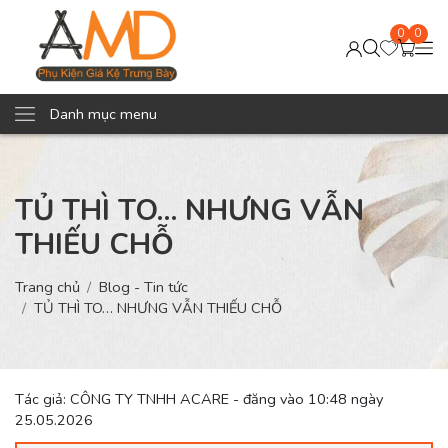
0
0
Danh mục menu
TỦ THÌ TO… NHƯNG VẪN
THIẾU CHỖ
Trang chủ
Blog - Tin tức
TỦ THÌ TO… NHƯNG VẪN THIẾU CHỖ
Tác giả: CÔNG TY TNHH ACARE - đăng vào 10:48 ngày
25.05.2026