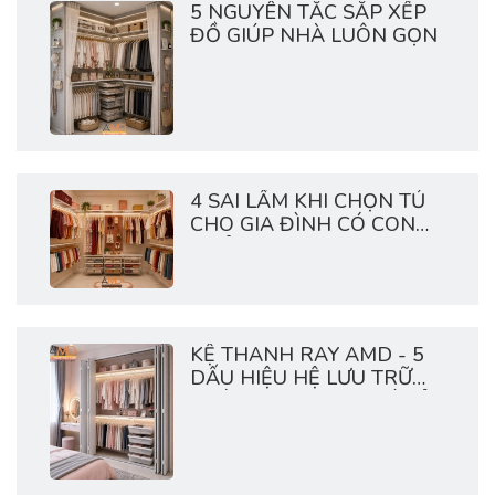
5 NGUYÊN TẮC SẮP XẾP
ĐỒ GIÚP NHÀ LUÔN GỌN
4 SAI LẦM KHI CHỌN TỦ
CHO GIA ĐÌNH CÓ CON
NHỎ
KỆ THANH RAY AMD - 5
DẤU HIỆU HỆ LƯU TRỮ
NHÀ BẠN ĐANG QUÁ TẢI