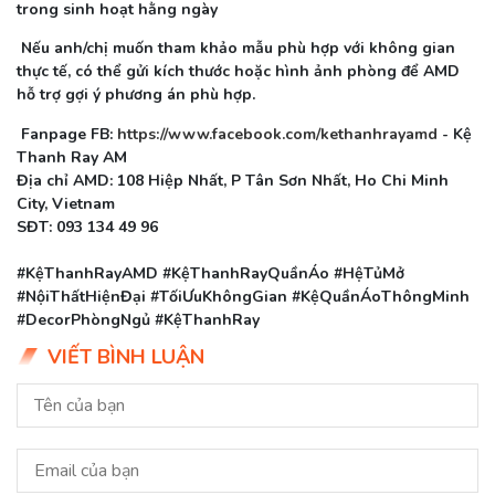
trong sinh hoạt hằng ngày
Nếu anh/chị muốn tham khảo mẫu phù hợp với không gian
thực tế, có thể gửi kích thước hoặc hình ảnh phòng để AMD
hỗ trợ gợi ý phương án phù hợp.
Fanpage FB:
https://www.facebook.com/kethanhrayamd
- Kệ
Thanh Ray AM
Địa chỉ AMD: 108 Hiệp Nhất, P Tân Sơn Nhất, Ho Chi Minh
City, Vietnam
SĐT: 093 134 49 96
#KệThanhRayAMD #KệThanhRayQuầnÁo #HệTủMở
#NộiThấtHiệnĐại #TốiƯuKhôngGian #KệQuầnÁoThôngMinh
#DecorPhòngNgủ #KệThanhRay
VIẾT BÌNH LUẬN