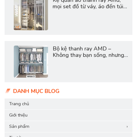
mọi set đồ từ váy, áo đến túi
xách, giày dép đều được sắp
xếp khoa học, giúp không
gian luôn thoáng đãng và
sang xịn.
Bộ kệ thanh ray AMD –
Không thay bạn sống, nhưng
giúp bạn sống có chủ đích
hơn!
DANH MỤC BLOG
Trang chủ
Giới thiệu
Sản phẩm
›