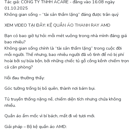
Tác giả: CÔNG TY TNHH ACARE - đăng vào 16:08 ngày
01.10.2025
Không gian sống – “tài sản thầm lặng” đáng được trân quý
XEM VIDEO TẠI ĐÂY:
KỆ QUẦN ÁO THANH RAY AMD
Bạn có bao giờ tự hỏi: mỗi mét vuông trong nhà mình đáng giá
bao nhiêu?
Không gian sống chính là “tài sản thầm lặng” trong cuộc đời
mỗi người. Thế nhưng, bao nhiêu người đã vô tình để nó bị phí
hoài bởi sự bừa bộn, bởi những chiếc tủ gỗ cồng kềnh chiếm trọn
cả căn phòng?
Nỗi đau thường thấy:
Góc tường trống bị bỏ quên, thành nơi bám bụi.
Tủ truyền thống nặng nề, chiếm diện tích nhưng chứa không
nhiều.
Quần áo ẩm mốc vì bí bách, mất đi vẻ tươi mới.
Giải pháp – Bộ kệ quần áo AMD: