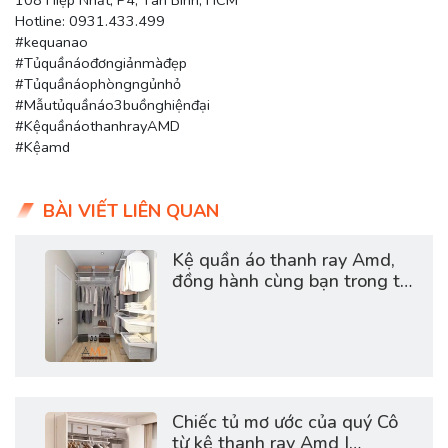
Hotline: 0931.433.499
#kequanao
#Tủquầnáođơngiảnmàđẹp
#Tủquầnáophòngngủnhỏ
#Mẫutủquầnáo3buồnghiệnđại
#KệquầnáothanhrayAMD
#Kệamd
BÀI VIẾT LIÊN QUAN
Kệ quần áo thanh ray Amd,
đồng hành cùng bạn trong tất
cả khoảnh khắc
Chiếc tủ mơ ước của quý Cô
từ kệ thanh ray Amd |