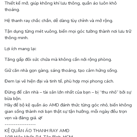
Thiết kế mở, giúp không khí lưu thông, quần áo luôn khô
thoáng.
Hệ thanh ray chắc chắn, dễ dàng tùy chỉnh và mở rộng.
Tận dụng từng mét vuông, biến mọi góc tường thành nơi lưu trữ
thông minh.
Lợi ích mang lại:
Tăng gấp đôi sức chứa mà không cần nới rộng phòng.
Giữ căn nhà gọn gàng, sáng thoáng, tạo cảm hứng sống.
Đem lại vẻ hiện đại và tinh tế, phù hợp mọi phong cách.
Đừng để căn nhà – tài sản lớn nhất của bạn – bị “thu nhỏ” bởi sự
bừa bộn.
Hãy để bộ kệ quần áo AMD đánh thức từng góc nhỏ, biến không
gian sống thành nơi bạn thật sự tận hưởng, mỗi ngày đều trọn
vẹn và đáng giá. 🌿
-----------------
KỆ QUẦN ÁO THANH RAY AMD
108 Hiệp Nhất, P4, Tân Bình, HCM