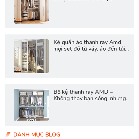
0931.344.996
Kệ quần áo thanh ray Amd,
mọi set đồ từ váy, áo đến túi
xách, giày dép đều được sắp
xếp khoa học, giúp không
gian luôn thoáng đãng và
sang xịn.
Bộ kệ thanh ray AMD –
Không thay bạn sống, nhưng
giúp bạn sống có chủ đích
hơn!
DANH MỤC BLOG